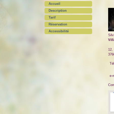
Accueil
Description
Tarif
Réservation
Accessibilité
Sil
Vil
12, 
376
Tél
e-m
Co