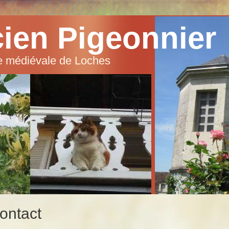
ncien Pigeonnier
le médiévale de Loches
ontact